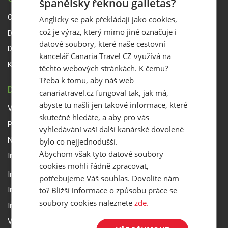
španělsky řeknou galletas?
O Canaria Travel CZ
Anglicky se pak překládají jako cookies,
což je výraz, který mimo jiné označuje i
Dárkové poukazy
datové soubory, které naše cestovní
Delegáti
kancelář Canaria Travel CZ využívá na
Kontakty
těchto webových stránkách. K čemu?
Třeba k tomu, aby náš web
DŮLEŽITÉ INFORMACE
canariatravel.cz fungoval tak, jak má,
abyste tu našli jen takové informace, které
Všeobecné smluvní podmínky a reklamační řád
skutečně hledáte, a aby pro vás
Přepravní podmínky Smartwings
vyhledávání vaší další kanárské dovolené
Nastavení a ochrana soukromí
bylo co nejjednodušší.
Abychom však tyto datové soubory
Informace k rezervaci zájezdu
cookies mohli řádně zpracovat,
Informace k pojištění
potřebujeme Váš souhlas. Dovolíte nám
to? Bližší informace o způsobu práce se
Informace k letecké přepravě
soubory cookies naleznete
zde.
Informace k ubytování a pobytu
Volitelné doplňkové služby