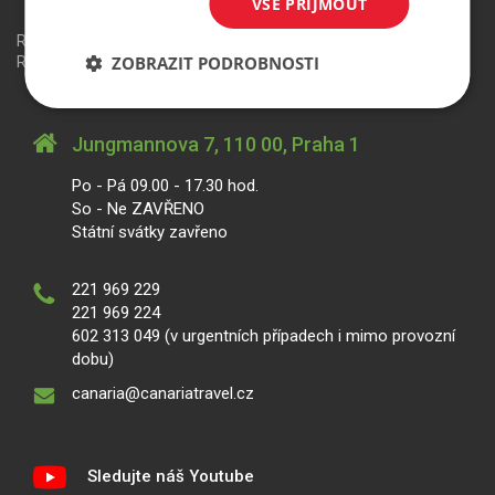
VŠE PŘIJMOUT
Redakční systém
is>content
| Rezervační systém
is>tour
|
ZOBRAZIT PODROBNOSTI
Realizace
MagicWare
Jungmannova 7, 110 00, Praha 1
Po - Pá 09.00 - 17.30 hod.
So - Ne ZAVŘENO
Státní svátky zavřeno
221 969 229
221 969 224
602 313 049 (v urgentních případech i mimo provozní
dobu)
canaria@canariatravel.cz
Sledujte náš Youtube