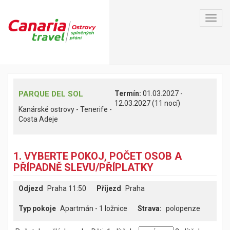
Toggl
navig
PARQUE DEL SOL
Termín:
01.03.2027 -
12.03.2027 (11 nocí)
Kanárské ostrovy - Tenerife -
Costa Adeje
1. VYBERTE POKOJ, POČET OSOB A
PŘÍPADNĚ SLEVU/PŘÍPLATKY
Odjezd
Praha 11:50
Příjezd
Praha
Typ pokoje
Apartmán - 1 ložnice
polopenze