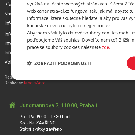
využívá na těchto webových stránkách. K čemu? Tře
Přepravní podmínky Smartwings
web canariatravel.cz fungoval tak, jak má, abyste tu 
Nastavení a ochrana soukromí
informace, které skutečně hledáte, a aby pro vás vyh
Informace k rezervaci zájezdu
kanárské dovolené bylo co nejjednodušší.
Abychom však tyto datové soubory cookies mohli ř
Informace k pojištění
potřebujeme Váš souhlas. Dovolíte nám to? Bližší 
Informace k letecké přepravě
práce se soubory cookies naleznete
zde.
Informace k ubytování a pobytu
Volitelné doplňkové služby
ZOBRAZIT PODROBNOSTI
Redakční systém
is>content
| Rezervační systém
is>tour
|
Realizace
MagicWare
Jungmannova 7, 110 00, Praha 1
Po - Pá 09.00 - 17.30 hod.
So - Ne ZAVŘENO
Státní svátky zavřeno