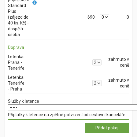
Standard
Plus
(zájezd do
690
0
40 tis. Kč) -
dospělá
osoba
Doprava
Letenka
zahrnuto v
Praha -
ceně
Tenerife
Letenka
zahrnuto v
Tenerife
ceně
- Praha
Služby k letence
Příplatky k letence na zpětné potvrzení od cestovní kanceláře.