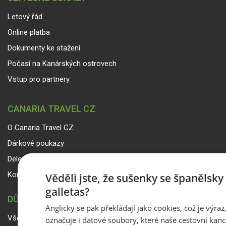
Letový řád
Online platba
Dokumenty ke stažení
Počasí na Kanárských ostrovech
Vstup pro partnery
CANARIA TRAVEL CZ
O Canaria Travel CZ
Dárkové poukazy
Delegáti
Kontakty
Věděli jste, že sušenky se španělsk
galletas?
DŮLEŽITÉ INFORMACE
Anglicky se pak překládají jako cookies, což je výraz
Všeobecné smluvní podmínky a reklamační řád
označuje i datové soubory, které naše cestovní kanc