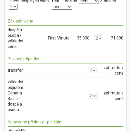
Počet dospělých osob:
Děti:
1. dítě do:
2. dítě do:
Základní cena
dospělá
osoba -
First Minute
35 900
71 800
základní
cena
Povinné příplatky
zahrnuto v
transfer
ceně
základní
pojištění
Canaria
zahrnuto v
Basic -
ceně
dospělá
osoba
Nepovinné příplatky - pojištění
připojištění