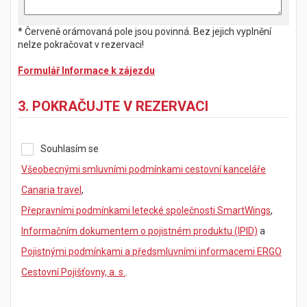
* Červeně orámovaná pole jsou povinná. Bez jejich vyplnění
nelze pokračovat v rezervaci!
Formulář Informace k zájezdu
3. POKRAČUJTE V REZERVACI
Souhlasím se
Všeobecnými smluvními podmínkami cestovní kanceláře
Canaria travel
,
Přepravními podmínkami letecké společnosti SmartWings
,
Informačním dokumentem o pojistném produktu (IPID)
a
Pojistnými podmínkami a předsmluvními informacemi ERGO
Cestovní Pojišťovny, a. s.
.