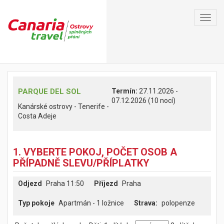
Toggl
navig
PARQUE DEL SOL
Termín:
27.11.2026 -
07.12.2026 (10 nocí)
Kanárské ostrovy - Tenerife -
Costa Adeje
1. VYBERTE POKOJ, POČET OSOB A
PŘÍPADNĚ SLEVU/PŘÍPLATKY
Odjezd
Praha 11:50
Příjezd
Praha
Typ pokoje
Apartmán - 1 ložnice
polopenze