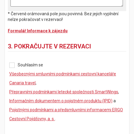
* Červeně orámovaná pole jsou povinná. Bez jejich vyplnění
nelze pokračovat v rezervaci!
Formulář Informace k zájezdu
3. POKRAČUJTE V REZERVACI
Souhlasím se
Všeobecnými smluvními podmínkami cestovní kanceláře
Canaria travel
,
Přepravními podmínkami letecké společnosti SmartWings
,
Informačním dokumentem o pojistném produktu (IPID)
a
Pojistnými podmínkami a předsmluvními informacemi ERGO
Cestovní Pojišťovny, a. s.
.