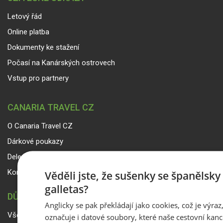
Letový řád
Online platba
Dokumenty ke stažení
Počasí na Kanárských ostrovech
Vstup pro partnery
CANARIA TRAVEL CZ
O Canaria Travel CZ
Dárkové poukazy
Delegáti
Kontakty
Věděli jste, že sušenky se španělsk
galletas?
DŮLEŽITÉ INFORMACE
Anglicky se pak překládají jako cookies, což je výraz
Všeobecné smluvní podmínky a reklamační řád
označuje i datové soubory, které naše cestovní kanc