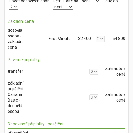
Počet dospělých osob:
Děti:
1. dítě do:
2. dítě do:
Základní cena
dospělá
osoba -
First Minute
32 400
64 800
základní
cena
Povinné příplatky
zahrnuto v
transfer
ceně
základní
pojištění
Canaria
zahrnuto v
Basic -
ceně
dospělá
osoba
Nepovinné příplatky - pojištění
připojištění