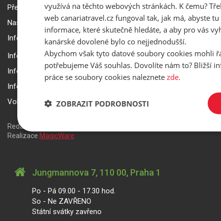
využívá na těchto webových stránkách. K čemu? Tře
Přepravní podmínky Smartwings
web canariatravel.cz fungoval tak, jak má, abyste tu 
Nastavení a ochrana soukromí
informace, které skutečně hledáte, a aby pro vás vyh
Informace k rezervaci zájezdu
kanárské dovolené bylo co nejjednodušší.
Abychom však tyto datové soubory cookies mohli ř
Informace k pojištění
potřebujeme Váš souhlas. Dovolíte nám to? Bližší 
Informace k letecké přepravě
práce se soubory cookies naleznete
zde.
Informace k ubytování a pobytu
Volitelné doplňkové služby
ZOBRAZIT PODROBNOSTI
Redakční systém
is>content
| Rezervační systém
is>tour
|
Realizace
MagicWare
Jungmannova 7, 110 00, Praha 1
Po - Pá 09.00 - 17.30 hod.
So - Ne ZAVŘENO
Státní svátky zavřeno