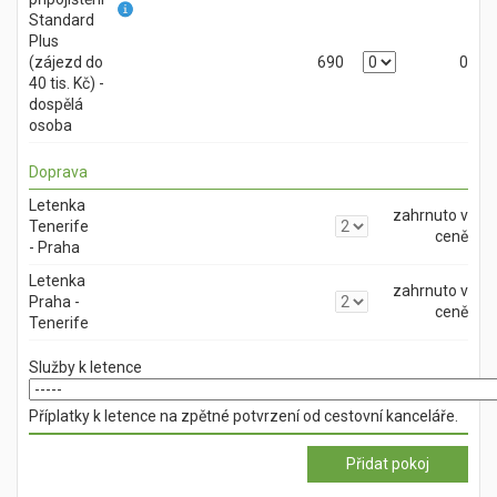
Standard
Plus
(zájezd do
690
0
40 tis. Kč) -
dospělá
osoba
Doprava
Letenka
zahrnuto v
Tenerife
ceně
- Praha
Letenka
zahrnuto v
Praha -
ceně
Tenerife
Služby k letence
Příplatky k letence na zpětné potvrzení od cestovní kanceláře.