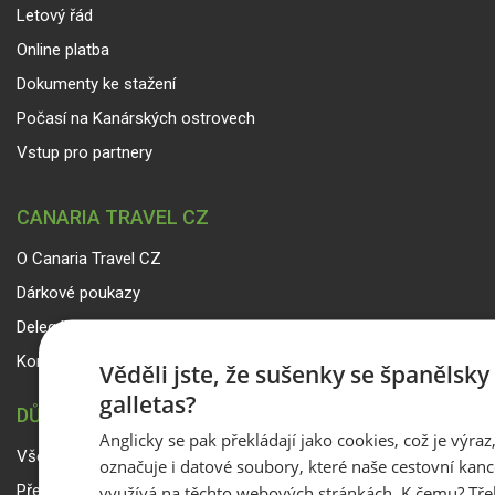
Letový řád
Online platba
Dokumenty ke stažení
Počasí na Kanárských ostrovech
Vstup pro partnery
CANARIA TRAVEL CZ
O Canaria Travel CZ
Dárkové poukazy
Delegáti
Kontakty
Věděli jste, že sušenky se španělsk
galletas?
DŮLEŽITÉ INFORMACE
Anglicky se pak překládají jako cookies, což je výraz
Všeobecné smluvní podmínky a reklamační řád
označuje i datové soubory, které naše cestovní kanc
využívá na těchto webových stránkách. K čemu? Tře
Přepravní podmínky Smartwings