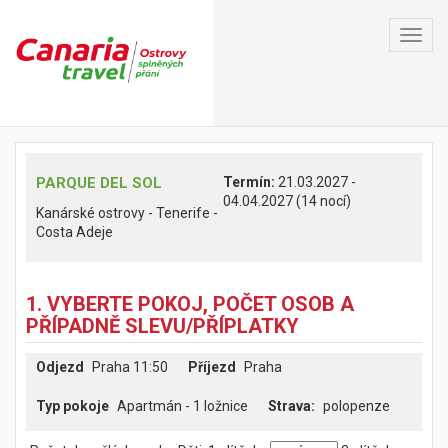
Toggl
navig
PARQUE DEL SOL
Termín:
21.03.2027 -
04.04.2027 (14 nocí)
Kanárské ostrovy - Tenerife -
Costa Adeje
1. VYBERTE POKOJ, POČET OSOB A
PŘÍPADNĚ SLEVU/PŘÍPLATKY
Odjezd
Praha 11:50
Příjezd
Praha
Typ pokoje
Apartmán - 1 ložnice
polopenze