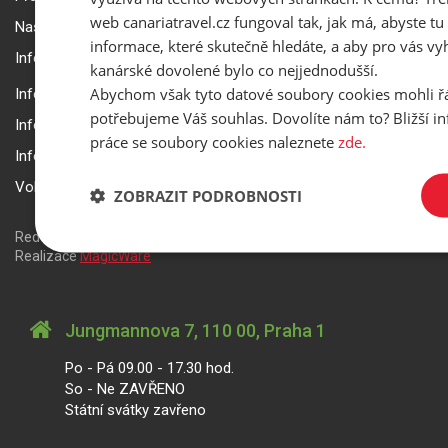
web canariatravel.cz fungoval tak, jak má, abyste tu 
Nastavení a ochrana soukromí
informace, které skutečně hledáte, a aby pro vás vyh
Informace k rezervaci zájezdu
kanárské dovolené bylo co nejjednodušší.
Abychom však tyto datové soubory cookies mohli ř
Informace k pojištění
potřebujeme Váš souhlas. Dovolíte nám to? Bližší 
Informace k letecké přepravě
práce se soubory cookies naleznete
zde.
Informace k ubytování a pobytu
Volitelné doplňkové služby
ZOBRAZIT PODROBNOSTI
Redakční systém
is>content
| Rezervační systém
is>tour
|
Realizace
MagicWare
Jungmannova 7, 110 00, Praha 1
Po - Pá 09.00 - 17.30 hod.
So - Ne ZAVŘENO
Státní svátky zavřeno