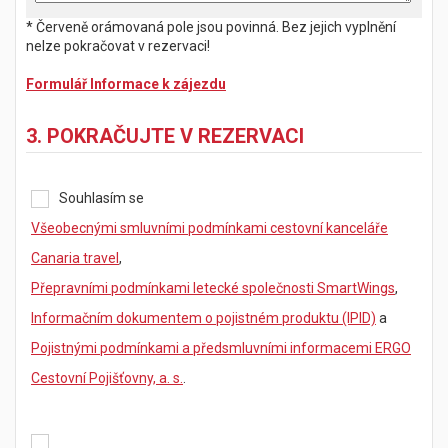
* Červeně orámovaná pole jsou povinná. Bez jejich vyplnění
nelze pokračovat v rezervaci!
Formulář Informace k zájezdu
3. POKRAČUJTE V REZERVACI
Souhlasím se
Všeobecnými smluvními podmínkami cestovní kanceláře
Canaria travel
,
Přepravními podmínkami letecké společnosti SmartWings
,
Informačním dokumentem o pojistném produktu (IPID)
a
Pojistnými podmínkami a předsmluvními informacemi ERGO
Cestovní Pojišťovny, a. s.
.