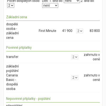
Počet dospělých osob:
Děti:
1. dítě do:
2. dítě do:
Základní cena
dospělá
osoba -
First Minute
41 900
83 800
základní
cena
Povinné příplatky
zahrnuto v
transfer
ceně
základní
pojištění
Canaria
zahrnuto v
Basic -
ceně
dospělá
osoba
Nepovinné příplatky - pojištění
připojištění