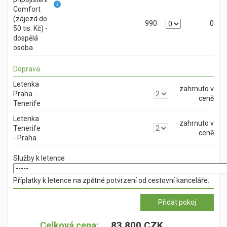
Comfort
(zájezd do
990
0
50 tis. Kč) -
dospělá
osoba
Doprava
Letenka
zahrnuto v
Praha -
ceně
Tenerife
Letenka
zahrnuto v
Tenerife
ceně
- Praha
Služby k letence
Příplatky k letence na zpětné potvrzení od cestovní kanceláře.
83 800 CZK
Celková cena: