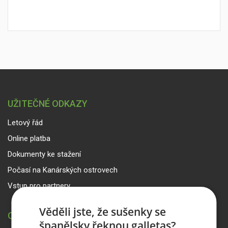
UŽITEČNÉ ODKAZY
Letový řád
Online platba
Dokumenty ke stažení
Počasí na Kanárských ostrovech
Vstup pro partnery
Věděli jste, že sušenky se
CANARIA TRAVEL CZ
španělsky řeknou galletas?