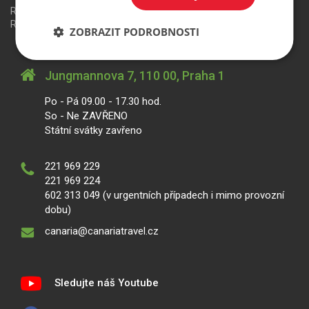
Redakční systém
is>content
| Rezervační systém
is>tour
|
Realizace
MagicWare
ZOBRAZIT PODROBNOSTI
Jungmannova 7, 110 00, Praha 1
Po - Pá 09.00 - 17.30 hod.
So - Ne ZAVŘENO
Státní svátky zavřeno
221 969 229
221 969 224
602 313 049 (v urgentních případech i mimo provozní
dobu)
canaria@canariatravel.cz
Sledujte náš Youtube