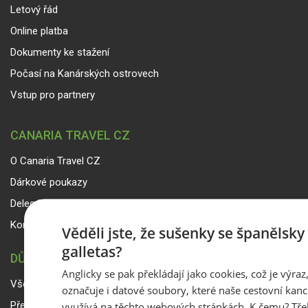
Letový řád
Online platba
Dokumenty ke stažení
Počasí na Kanárských ostrovech
Vstup pro partnery
CANARIA TRAVEL CZ
O Canaria Travel CZ
Dárkové poukazy
Delegáti
Kontakty
Věděli jste, že sušenky se španělsk
galletas?
DŮLEŽITÉ INFORMACE
Anglicky se pak překládají jako cookies, což je výraz
Všeobecné smluvní podmínky a reklamační řád
označuje i datové soubory, které naše cestovní kanc
využívá na těchto webových stránkách. K čemu? Tře
Přepravní podmínky Smartwings