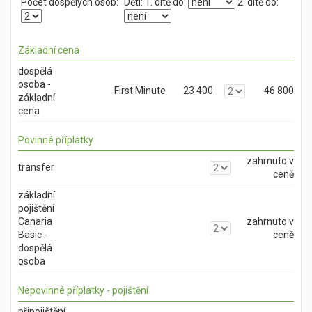
Počet dospělých osob:
Děti:
1. dítě do:
2. dítě do:
Základní cena
dospělá
osoba -
First Minute
23 400
46 800
základní
cena
Povinné příplatky
zahrnuto v
transfer
ceně
základní
pojištění
Canaria
zahrnuto v
Basic -
ceně
dospělá
osoba
Nepovinné příplatky - pojištění
připojištění