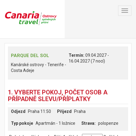
Toggl
navig
PARQUE DEL SOL
Termín:
09.04.2027 -
16.04.2027 (7 nocí)
Kanárské ostrovy - Tenerife -
Costa Adeje
1. VYBERTE POKOJ, POČET OSOB A
PŘÍPADNĚ SLEVU/PŘÍPLATKY
Odjezd
Praha 11:50
Příjezd
Praha
Typ pokoje
Apartmán - 1 ložnice
polopenze