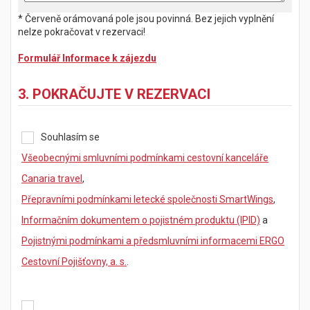
* Červeně orámovaná pole jsou povinná. Bez jejich vyplnění
nelze pokračovat v rezervaci!
Formulář Informace k zájezdu
3. POKRAČUJTE V REZERVACI
Souhlasím se
Všeobecnými smluvními podmínkami cestovní kanceláře
Canaria travel
,
Přepravními podmínkami letecké společnosti SmartWings
,
Informačním dokumentem o pojistném produktu (IPID)
a
Pojistnými podmínkami a předsmluvními informacemi ERGO
Cestovní Pojišťovny, a. s.
.