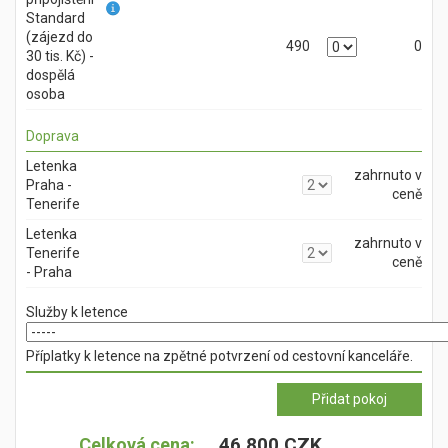
Standard
(zájezd do
490
0
30 tis. Kč) -
dospělá
osoba
Doprava
Letenka
zahrnuto v
Praha -
ceně
Tenerife
Letenka
zahrnuto v
Tenerife
ceně
- Praha
Služby k letence
Příplatky k letence na zpětné potvrzení od cestovní kanceláře.
46 800 CZK
Celková cena: