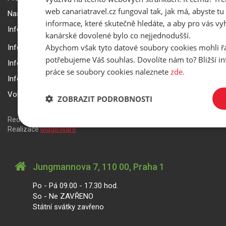
web canariatravel.cz fungoval tak, jak má, abyste tu 
Nastavení a ochrana soukromí
informace, které skutečně hledáte, a aby pro vás vyh
Informace k rezervaci zájezdu
kanárské dovolené bylo co nejjednodušší.
Abychom však tyto datové soubory cookies mohli ř
Informace k pojištění
potřebujeme Váš souhlas. Dovolíte nám to? Bližší 
Informace k letecké přepravě
práce se soubory cookies naleznete
zde.
Informace k ubytování a pobytu
Volitelné doplňkové služby
ZOBRAZIT PODROBNOSTI
Redakční systém
is>content
| Rezervační systém
is>tour
|
Realizace
MagicWare
Jungmannova 7, 110 00, Praha 1
Po - Pá 09.00 - 17.30 hod.
So - Ne ZAVŘENO
Státní svátky zavřeno