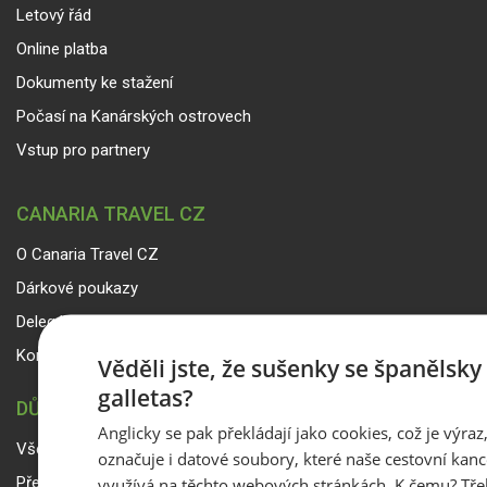
Letový řád
Online platba
Dokumenty ke stažení
Počasí na Kanárských ostrovech
Vstup pro partnery
CANARIA TRAVEL CZ
O Canaria Travel CZ
Dárkové poukazy
Delegáti
Kontakty
Věděli jste, že sušenky se španělsk
galletas?
DŮLEŽITÉ INFORMACE
Anglicky se pak překládají jako cookies, což je výraz
Všeobecné smluvní podmínky a reklamační řád
označuje i datové soubory, které naše cestovní kanc
využívá na těchto webových stránkách. K čemu? Tře
Přepravní podmínky Smartwings