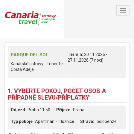
Toggl
navig
PARQUE DEL SOL
Termín:
20.11.2026 -
27.11.2026 (7 nocí)
Kanárské ostrovy - Tenerife -
Costa Adeje
1. VYBERTE POKOJ, POČET OSOB A
PŘÍPADNĚ SLEVU/PŘÍPLATKY
Odjezd
Praha 11:50
Příjezd
Praha
Typ pokoje
Apartmán - 1 ložnice
polopenze