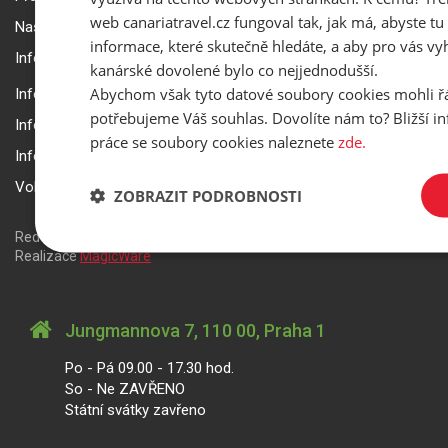
web canariatravel.cz fungoval tak, jak má, abyste tu 
Nastavení a ochrana soukromí
informace, které skutečně hledáte, a aby pro vás vyh
Informace k rezervaci zájezdu
kanárské dovolené bylo co nejjednodušší.
Abychom však tyto datové soubory cookies mohli ř
Informace k pojištění
potřebujeme Váš souhlas. Dovolíte nám to? Bližší 
Informace k letecké přepravě
práce se soubory cookies naleznete
zde.
Informace k ubytování a pobytu
Volitelné doplňkové služby
ZOBRAZIT PODROBNOSTI
Redakční systém
is>content
| Rezervační systém
is>tour
|
Realizace
MagicWare
Jungmannova 7, 110 00, Praha 1
Po - Pá 09.00 - 17.30 hod.
So - Ne ZAVŘENO
Státní svátky zavřeno