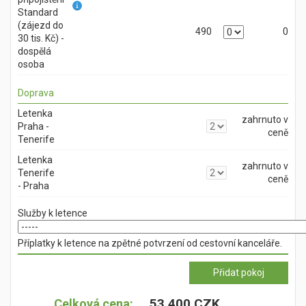
Standard
(zájezd do
490
0
30 tis. Kč) -
dospělá
osoba
Doprava
Letenka
zahrnuto v
Praha -
ceně
Tenerife
Letenka
zahrnuto v
Tenerife
ceně
- Praha
Služby k letence
Příplatky k letence na zpětné potvrzení od cestovní kanceláře.
53 400 CZK
Celková cena: