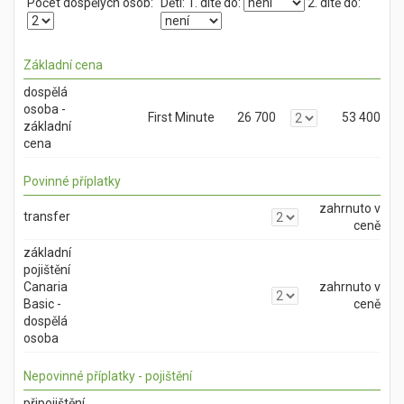
Počet dospělých osob:
Děti:
1. dítě do:
2. dítě do:
Základní cena
dospělá
osoba -
First Minute
26 700
53 400
základní
cena
Povinné příplatky
zahrnuto v
transfer
ceně
základní
pojištění
Canaria
zahrnuto v
Basic -
ceně
dospělá
osoba
Nepovinné příplatky - pojištění
připojištění