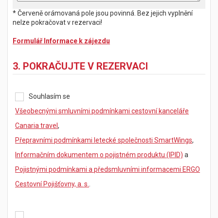
* Červeně orámovaná pole jsou povinná. Bez jejich vyplnění
nelze pokračovat v rezervaci!
Formulář Informace k zájezdu
3. POKRAČUJTE V REZERVACI
Souhlasím se
Všeobecnými smluvními podmínkami cestovní kanceláře
Canaria travel
,
Přepravními podmínkami letecké společnosti SmartWings
,
Informačním dokumentem o pojistném produktu (IPID)
a
Pojistnými podmínkami a předsmluvními informacemi ERGO
Cestovní Pojišťovny, a. s.
.