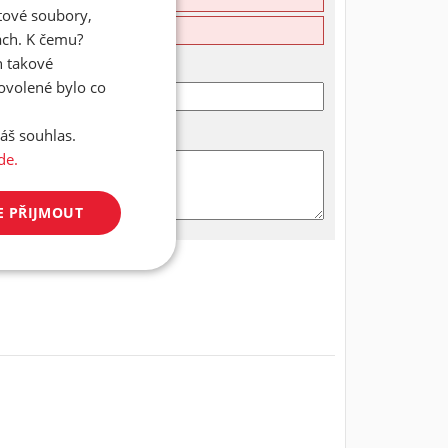
atové soubory,
ách. K čemu?
n takové
dovolené bylo co
áš souhlas.
de.
E PŘIJMOUT