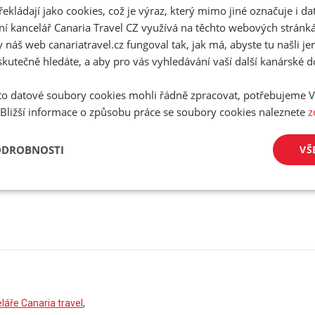
řekládají jako cookies, což je výraz, který mimo jiné označuje i d
E-Mail
ní kancelář Canaria Travel CZ využívá na těchto webových stránk
 náš web canariatravel.cz fungoval tak, jak má, abyste tu našli je
/
skutečně hledáte, a aby pro vás vyhledávání vaší další kanárské 
Telefon
o datové soubory cookies mohli řádně zpracovat, potřebujeme V
 Bližší informace o způsobu práce se soubory cookies naleznete
z
ODROBNOSTI
VŠ
plnění nelze pokračovat v rezervaci!
áře Canaria travel
,