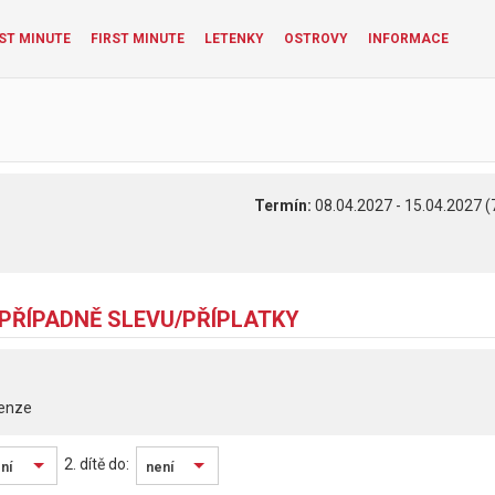
ST MINUTE
FIRST MINUTE
LETENKY
OSTROVY
INFORMACE
Termín:
08.04.2027 - 15.04.2027 (
 PŘÍPADNĚ SLEVU/PŘÍPLATKY
enze
2. dítě do:
ní
není