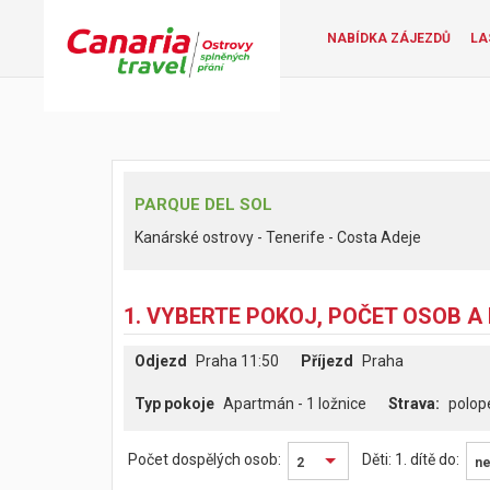
NABÍDKA ZÁJEZDŮ
LA
PARQUE DEL SOL
Kanárské ostrovy - Tenerife - Costa Adeje
1. VYBERTE POKOJ, POČET OSOB A
Odjezd
Praha 11:50
Příjezd
Praha
Typ pokoje
Apartmán - 1 ložnice
polop
Počet dospělých osob:
Děti:
1. dítě do:
2
ne