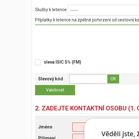
Služby k letence
-----
Příplatky k letence na zpětné potvrzení od cestovní k
sleva ISIC 5% (FM)
Slevový kód
2. ZADEJTE KONTAKTNÍ OSOBU (1. 
Jméno
Věděli jste,
Příjmení