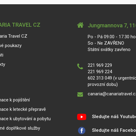
RIA TRAVEL CZ
Jungmannova 7, 110
aria Travel CZ
Po - Pá 09.00 - 17.30 ho
So - Ne ZAVŘENO
vé poukazy
Státní svátky zavřeno
ti
kty
221 969 229
221 969 224
602 313 049 (v urgentní
provozní dobu)
canaria@canariatravel.c
ace k pojištění
mace k letecké přepravě
Sledujte náš Youtub
mace k ubytování a pobytu
lné doplňkové služby
Sledujte náš Faceb