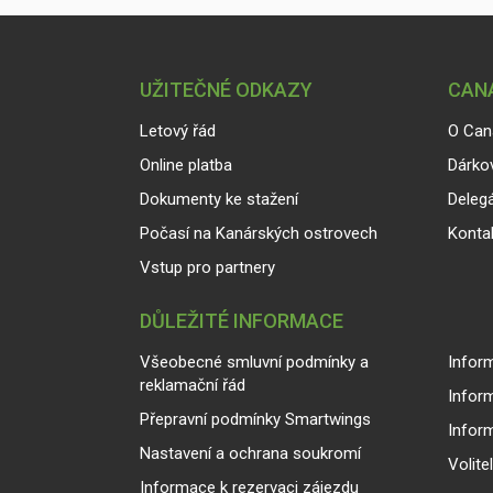
UŽITEČNÉ ODKAZY
CANA
Letový řád
O Can
Online platba
Dárko
Dokumenty ke stažení
Delegá
Počasí na Kanárských ostrovech
Konta
Vstup pro partnery
DŮLEŽITÉ INFORMACE
Všeobecné smluvní podmínky a
Inform
reklamační řád
Infor
Přepravní podmínky Smartwings
Infor
Nastavení a ochrana soukromí
Volite
Informace k rezervaci zájezdu