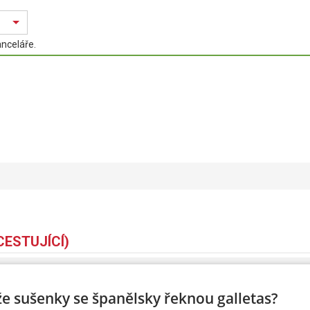
anceláře.
CESTUJÍCÍ)
Pohlaví
Muž
 že sušenky se španělsky řeknou galletas?
Datum narození