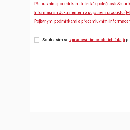
Přepravními podmínkami letecké společnosti Smart
Informačním dokumentem o pojistném produktu (IP
Pojistnými podmínkami a předsmluvními informacemi
Souhlasím se
zpracováním osobních údajů
pr