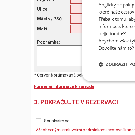
Anglicky se pak p
Ulice
které naše cestov
Třeba k tomu, aby
Město
/ PSČ
informace, které 
Mobil
nejjednodušší.
Abychom však tyt
Poznámka
:
Dovolíte nám to?
ZOBRAZIT P
* Červeně orámovaná pole jsou povinná. Bez jejich vy
Formulář Informace k zájezdu
3. POKRAČUJTE V REZERVACI
Souhlasím se
Všeobecnými smluvními podmínkami cestovní kancel