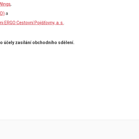
Wings
,
ID)
a
 ERGO Cestovní Pojišťovny, a. s.
.
o účely zasílání obchodního sdělení.