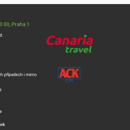
 00, Praha 1
d.
ch případech i mimo
z
e
ook