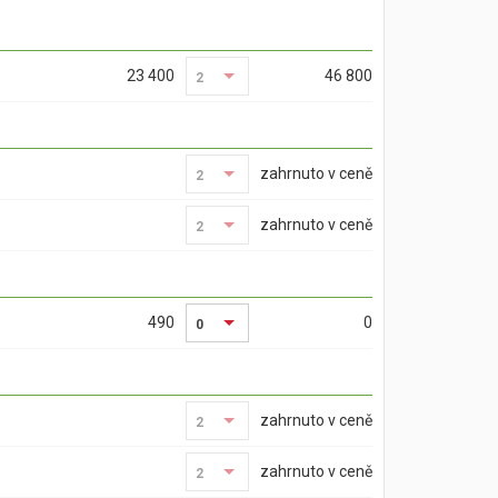
23 400
46 800
2
2
zahrnuto v ceně
2
2
zahrnuto v ceně
2
2
490
0
0
zahrnuto v ceně
2
2
zahrnuto v ceně
2
2