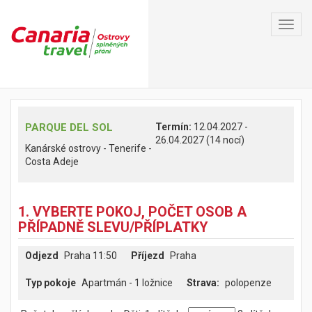
Toggl
navig
PARQUE DEL SOL
Termín:
12.04.2027 -
26.04.2027 (14 nocí)
Kanárské ostrovy - Tenerife -
Costa Adeje
1. VYBERTE POKOJ, POČET OSOB A
PŘÍPADNĚ SLEVU/PŘÍPLATKY
Odjezd
Praha 11:50
Příjezd
Praha
Typ pokoje
Apartmán - 1 ložnice
polopenze