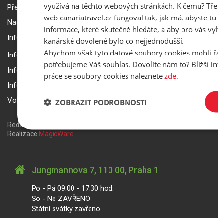
využívá na těchto webových stránkách. K čemu? Tře
Přepravní podmínky Smartwings
web canariatravel.cz fungoval tak, jak má, abyste tu 
Nastavení a ochrana soukromí
informace, které skutečně hledáte, a aby pro vás vyh
Informace k rezervaci zájezdu
kanárské dovolené bylo co nejjednodušší.
Abychom však tyto datové soubory cookies mohli ř
Informace k pojištění
potřebujeme Váš souhlas. Dovolíte nám to? Bližší 
Informace k letecké přepravě
práce se soubory cookies naleznete
zde.
Informace k ubytování a pobytu
Volitelné doplňkové služby
ZOBRAZIT PODROBNOSTI
Redakční systém
is>content
| Rezervační systém
is>tour
|
Realizace
MagicWare
Jungmannova 7, 110 00, Praha 1
Po - Pá 09.00 - 17.30 hod.
So - Ne ZAVŘENO
Státní svátky zavřeno