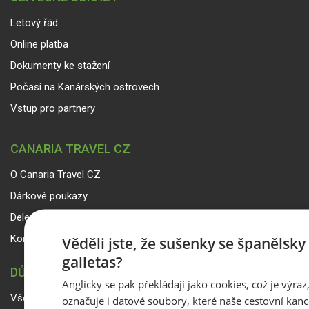
Letový řád
Online platba
Dokumenty ke stažení
Počasí na Kanárských ostrovech
Vstup pro partnery
CANARIA TRAVEL CZ
O Canaria Travel CZ
Dárkové poukazy
Delegáti
Kontakty
Věděli jste, že sušenky se španělsk
galletas?
DŮLEŽITÉ INFORMACE
Anglicky se pak překládají jako cookies, což je výraz
Všeobecné smluvní podmínky a reklamační řád
označuje i datové soubory, které naše cestovní kanc