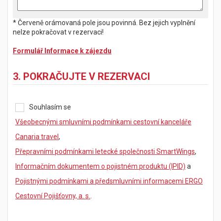
* Červeně orámovaná pole jsou povinná. Bez jejich vyplnění
nelze pokračovat v rezervaci!
Formulář Informace k zájezdu
3. POKRAČUJTE V REZERVACI
Souhlasím se
Všeobecnými smluvními podmínkami cestovní kanceláře
Canaria travel
,
Přepravními podmínkami letecké společnosti SmartWings
,
Informačním dokumentem o pojistném produktu (IPID)
a
Pojistnými podmínkami a předsmluvními informacemi ERGO
Cestovní Pojišťovny, a. s.
.