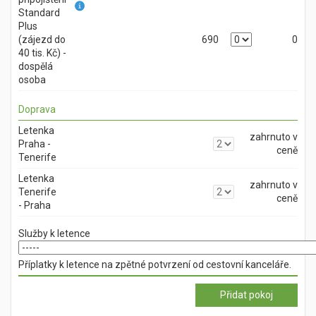
Standard
Plus
(zájezd do
690
0
40 tis. Kč) -
dospělá
osoba
Doprava
Letenka
zahrnuto v
Praha -
ceně
Tenerife
Letenka
zahrnuto v
Tenerife
ceně
- Praha
Služby k letence
Příplatky k letence na zpětné potvrzení od cestovní kanceláře.