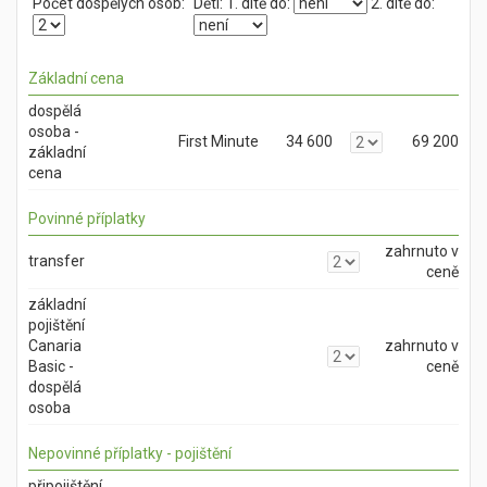
Počet dospělých osob:
Děti:
1. dítě do:
2. dítě do:
Základní cena
dospělá
osoba -
First Minute
34 600
69 200
základní
cena
Povinné příplatky
zahrnuto v
transfer
ceně
základní
pojištění
Canaria
zahrnuto v
Basic -
ceně
dospělá
osoba
Nepovinné příplatky - pojištění
připojištění