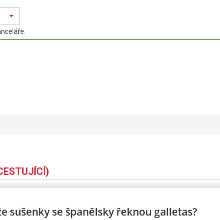
anceláře.
CESTUJÍCÍ)
Pohlaví
Muž
 že sušenky se španělsky řeknou galletas?
Datum narození