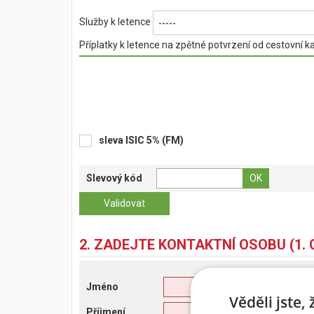
Služby k letence
-----
Příplatky k letence na zpětné potvrzení od cestovní k
sleva ISIC 5% (FM)
Slevový kód
2. ZADEJTE KONTAKTNÍ OSOBU (1. 
Jméno
Věděli jste,
Příjmení