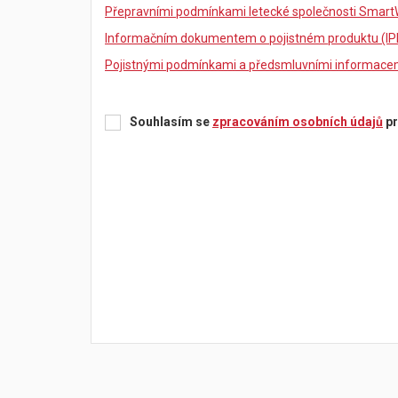
Přepravními podmínkami letecké společnosti Smart
Informačním dokumentem o pojistném produktu (IP
Pojistnými podmínkami a předsmluvními informacemi
Souhlasím se
zpracováním osobních údajů
pr