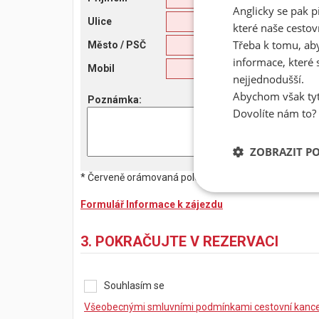
Anglicky se pak p
Ulice
které naše cestov
Třeba k tomu, aby
Město
/ PSČ
informace, které 
Mobil
nejjednodušší.
Abychom však tyt
Poznámka
:
Dovolíte nám to?
ZOBRAZIT P
* Červeně orámovaná pole jsou povinná. Bez jejich vy
Formulář Informace k zájezdu
3. POKRAČUJTE V REZERVACI
Souhlasím se
Všeobecnými smluvními podmínkami cestovní kancel