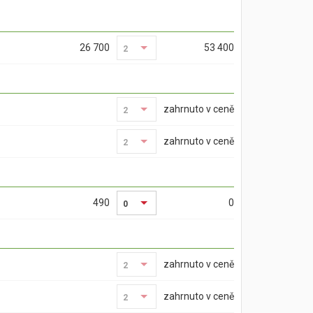
26 700
53 400
2
2
zahrnuto v ceně
2
2
zahrnuto v ceně
2
2
490
0
0
zahrnuto v ceně
2
2
zahrnuto v ceně
2
2