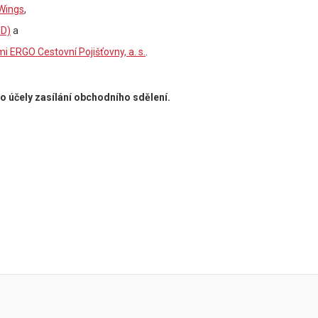
Wings
,
ID)
a
 ERGO Cestovní Pojišťovny, a. s.
.
o účely zasílání obchodního sdělení.