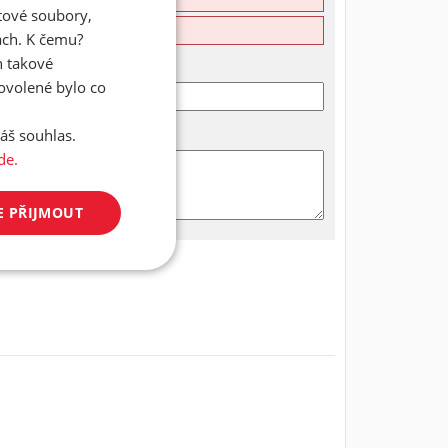
atové soubory,
ách. K čemu?
n takové
dovolené bylo co
áš souhlas.
de.
E PŘIJMOUT