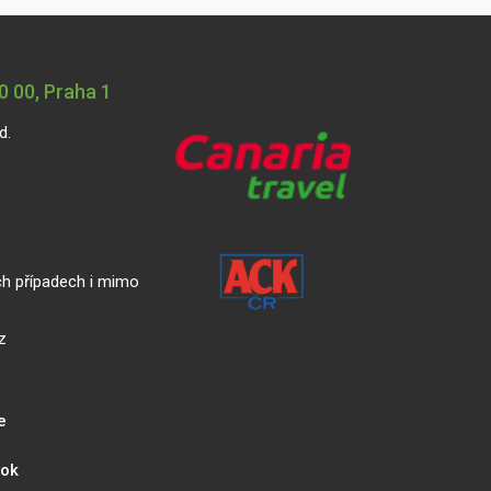
 00, Praha 1
d.
ch případech i mimo
z
e
ook