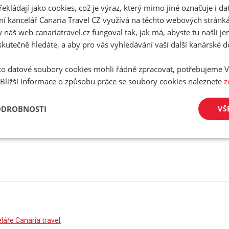
řekládají jako cookies, což je výraz, který mimo jiné označuje i d
E-Mail
ní kancelář Canaria Travel CZ využívá na těchto webových stránk
 náš web canariatravel.cz fungoval tak, jak má, abyste tu našli je
/
skutečně hledáte, a aby pro vás vyhledávání vaší další kanárské 
Telefon
o datové soubory cookies mohli řádně zpracovat, potřebujeme V
 Bližší informace o způsobu práce se soubory cookies naleznete
z
ODROBNOSTI
VŠ
plnění nelze pokračovat v rezervaci!
áře Canaria travel
,