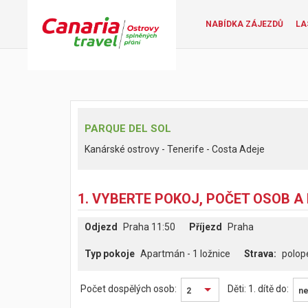
NABÍDKA ZÁJEZDŮ
LA
PARQUE DEL SOL
Kanárské ostrovy - Tenerife - Costa Adeje
1. VYBERTE POKOJ, POČET OSOB A
Odjezd
Praha 11:50
Příjezd
Praha
Typ pokoje
Apartmán - 1 ložnice
polop
Počet dospělých osob:
Děti:
1. dítě do:
2
ne