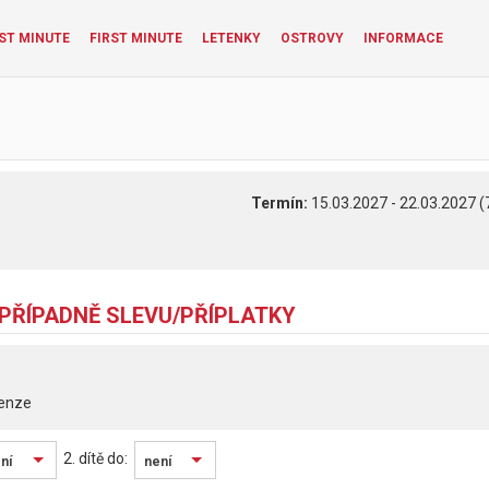
ST MINUTE
FIRST MINUTE
LETENKY
OSTROVY
INFORMACE
Termín:
15.03.2027 - 22.03.2027 (
 PŘÍPADNĚ SLEVU/PŘÍPLATKY
enze
2. dítě do:
ní
není