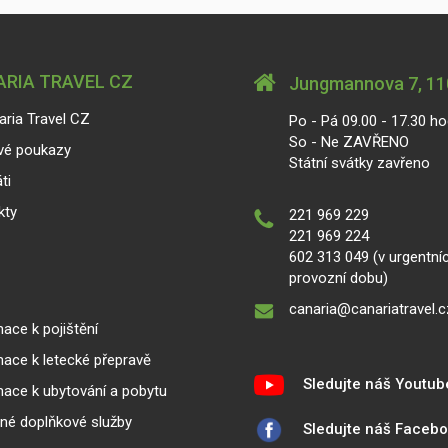
RIA TRAVEL CZ
Jungmannova 7, 110
aria Travel CZ
Po - Pá 09.00 - 17.30 ho
So - Ne ZAVŘENO
vé poukazy
Státní svátky zavřeno
ti
kty
221 969 229
221 969 224
602 313 049 (v urgentní
provozní dobu)
canaria@canariatravel.c
ace k pojištění
mace k letecké přepravě
Sledujte náš Youtub
mace k ubytování a pobytu
lné doplňkové služby
Sledujte náš Faceb