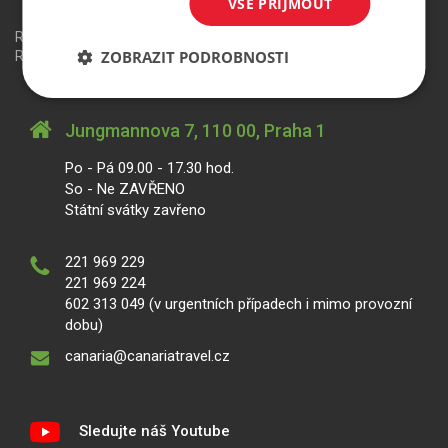
VŠE PŘIJMOUT
Redakční systém
is>content
| Rezervační systém
is>tour
|
ZOBRAZIT PODROBNOSTI
Realizace
MagicWare
Jungmannova 7, 110 00, Praha 1
Po - Pá 09.00 - 17.30 hod.
So - Ne ZAVŘENO
Státní svátky zavřeno
221 969 229
221 969 224
602 313 049 (v urgentních případech i mimo provozní
dobu)
canaria@canariatravel.cz
Sledujte náš Youtube