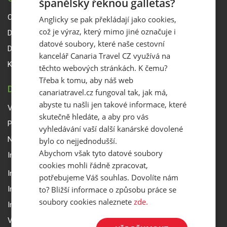
španělsky řeknou galletas?
O Canaria Travel CZ
Anglicky se pak překládají jako cookies,
což je výraz, který mimo jiné označuje i
Dárkové poukazy
datové soubory, které naše cestovní
Delegáti
kancelář Canaria Travel CZ využívá na
Kontakty
těchto webových stránkách. K čemu?
Třeba k tomu, aby náš web
DŮLEŽITÉ INFORMACE
canariatravel.cz fungoval tak, jak má,
abyste tu našli jen takové informace, které
Všeobecné smluvní podmínky a reklamační řád
skutečně hledáte, a aby pro vás
Přepravní podmínky Smartwings
vyhledávání vaší další kanárské dovolené
Nastavení a ochrana soukromí
bylo co nejjednodušší.
Abychom však tyto datové soubory
Informace k rezervaci zájezdu
cookies mohli řádně zpracovat,
Informace k pojištění
potřebujeme Váš souhlas. Dovolíte nám
to? Bližší informace o způsobu práce se
Informace k letecké přepravě
soubory cookies naleznete
zde.
Informace k ubytování a pobytu
Volitelné doplňkové služby