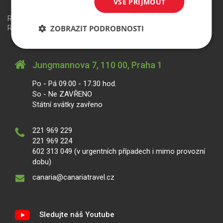
VŠE PŘIJMOUT
Redakční systém
is>content
| Rezervační systém
is>tour
|
ZOBRAZIT PODROBNOSTI
Realizace
MagicWare
Jungmannova 7, 110 00, Praha 1
Po - Pá 09.00 - 17.30 hod.
So - Ne ZAVŘENO
Státní svátky zavřeno
221 969 229
221 969 224
602 313 049 (v urgentních případech i mimo provozní
dobu)
canaria@canariatravel.cz
Sledujte náš Youtube