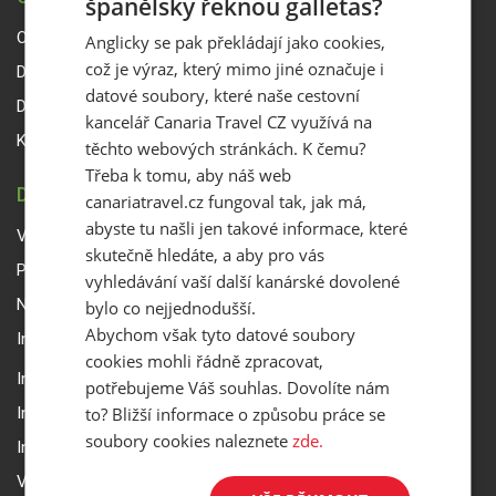
španělsky řeknou galletas?
O Canaria Travel CZ
Anglicky se pak překládají jako cookies,
což je výraz, který mimo jiné označuje i
Dárkové poukazy
datové soubory, které naše cestovní
Delegáti
kancelář Canaria Travel CZ využívá na
Kontakty
těchto webových stránkách. K čemu?
Třeba k tomu, aby náš web
DŮLEŽITÉ INFORMACE
canariatravel.cz fungoval tak, jak má,
abyste tu našli jen takové informace, které
Všeobecné smluvní podmínky a reklamační řád
skutečně hledáte, a aby pro vás
Přepravní podmínky Smartwings
vyhledávání vaší další kanárské dovolené
Nastavení a ochrana soukromí
bylo co nejjednodušší.
Abychom však tyto datové soubory
Informace k rezervaci zájezdu
cookies mohli řádně zpracovat,
Informace k pojištění
potřebujeme Váš souhlas. Dovolíte nám
to? Bližší informace o způsobu práce se
Informace k letecké přepravě
soubory cookies naleznete
zde.
Informace k ubytování a pobytu
Volitelné doplňkové služby