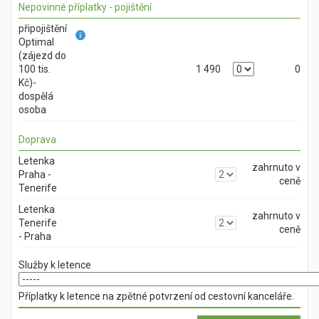
Nepovinné příplatky - pojištění
připojištění
Optimal
(zájezd do
100 tis.
1 490
0
Kč)-
dospělá
osoba
Doprava
Letenka
zahrnuto v
Praha -
ceně
Tenerife
Letenka
zahrnuto v
Tenerife
ceně
- Praha
Služby k letence
Příplatky k letence na zpětné potvrzení od cestovní kanceláře.