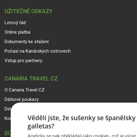
UŽITEČNÉ ODKAZY
Letový řád
Online platba
Dokumenty ke stažení
Počasí na Kanárských ostrovech
Vstup pro partnery
CANARIA TRAVEL CZ
O Canaria Travel CZ
Dárkové poukazy
Delegáti
Věděli jste, že sušenky se španělsk
Kontakty
galletas?
DŮLEŽITÉ INFORMACE
Anglicky se pak překládají jako cookies, což je výraz