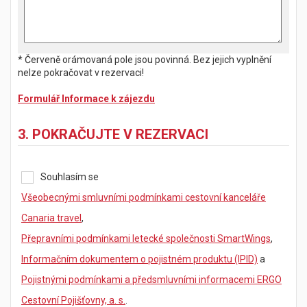
* Červeně orámovaná pole jsou povinná. Bez jejich vyplnění
nelze pokračovat v rezervaci!
Formulář Informace k zájezdu
3. POKRAČUJTE V REZERVACI
Souhlasím se
Všeobecnými smluvními podmínkami cestovní kanceláře
Canaria travel
,
Přepravními podmínkami letecké společnosti SmartWings
,
Informačním dokumentem o pojistném produktu (IPID)
a
Pojistnými podmínkami a předsmluvními informacemi ERGO
Cestovní Pojišťovny, a. s.
.