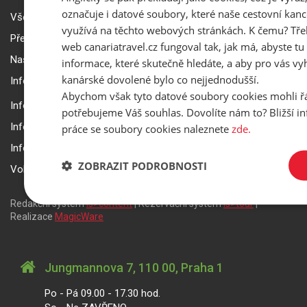
označuje i datové soubory, které naše cestovní kanc
Všeobecné smluvní podmínky a reklamační řád
využívá na těchto webových stránkách. K čemu? Tře
Přepravní podmínky Smartwings
web canariatravel.cz fungoval tak, jak má, abyste tu 
Nastavení a ochrana soukromí
informace, které skutečně hledáte, a aby pro vás vyh
kanárské dovolené bylo co nejjednodušší.
Informace k rezervaci zájezdu
Abychom však tyto datové soubory cookies mohli ř
Informace k pojištění
potřebujeme Váš souhlas. Dovolíte nám to? Bližší 
Informace k letecké přepravě
práce se soubory cookies naleznete
zde.
Informace k ubytování a pobytu
ZOBRAZIT PODROBNOSTI
Volitelné doplňkové služby
Redakční systém
is>content
| Rezervační systém
is>tour
|
Realizace
MagicWare
Jungmannova 7, 110 00, Praha 1
Po - Pá 09.00 - 17.30 hod.