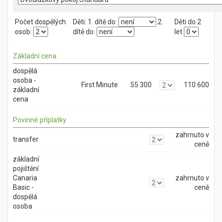
Počet dospělých
Děti:
1. dítě do:
2.
Děti do 2
osob:
dítě do:
let
Základní cena
dospělá
osoba -
First Minute
55 300
110 600
základní
cena
Povinné příplatky
zahrnuto v
transfer
ceně
základní
pojištění
Canaria
zahrnuto v
Basic -
ceně
dospělá
osoba