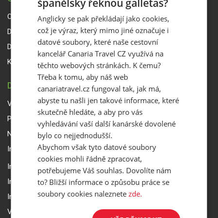
španělsky řeknou galletas?
O Canaria Travel CZ
Anglicky se pak překládají jako cookies,
což je výraz, který mimo jiné označuje i
Dárkové poukazy
datové soubory, které naše cestovní
Delegáti
kancelář Canaria Travel CZ využívá na
Kontakty
těchto webových stránkách. K čemu?
Třeba k tomu, aby náš web
DŮLEŽITÉ INFORMACE
canariatravel.cz fungoval tak, jak má,
abyste tu našli jen takové informace, které
Všeobecné smluvní podmínky a reklamační řád
skutečně hledáte, a aby pro vás
Přepravní podmínky Smartwings
vyhledávání vaší další kanárské dovolené
Nastavení a ochrana soukromí
bylo co nejjednodušší.
Abychom však tyto datové soubory
Informace k rezervaci zájezdu
cookies mohli řádně zpracovat,
Informace k pojištění
potřebujeme Váš souhlas. Dovolíte nám
to? Bližší informace o způsobu práce se
Informace k letecké přepravě
soubory cookies naleznete
zde.
Informace k ubytování a pobytu
Volitelné doplňkové služby