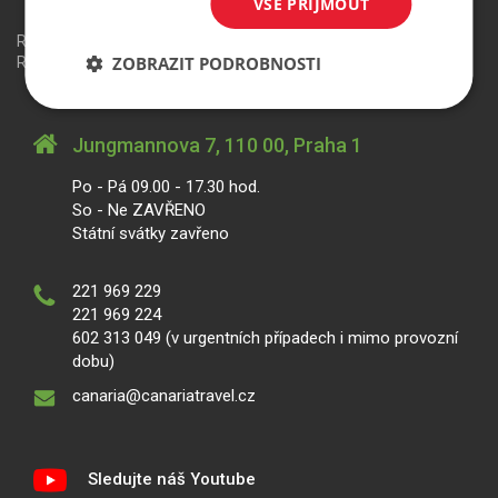
VŠE PŘIJMOUT
Redakční systém
is>content
| Rezervační systém
is>tour
|
ZOBRAZIT PODROBNOSTI
Realizace
MagicWare
Jungmannova 7, 110 00, Praha 1
Po - Pá 09.00 - 17.30 hod.
So - Ne ZAVŘENO
Státní svátky zavřeno
221 969 229
221 969 224
602 313 049 (v urgentních případech i mimo provozní
dobu)
canaria@canariatravel.cz
Sledujte náš Youtube