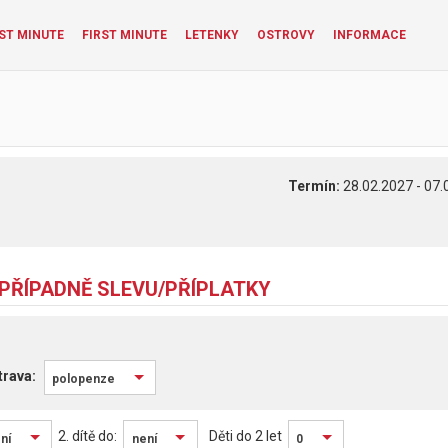
ST MINUTE
FIRST MINUTE
LETENKY
OSTROVY
INFORMACE
Termín:
28.02.2027 - 07.
 PŘÍPADNĚ SLEVU/PŘÍPLATKY
polopenze
2. dítě do:
Děti do 2 let
ní
není
0