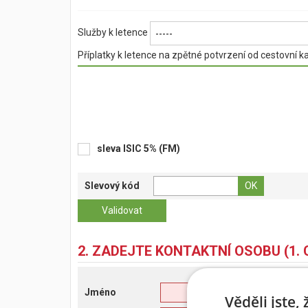
Služby k letence
-----
Příplatky k letence na zpětné potvrzení od cestovní k
sleva ISIC 5% (FM)
Slevový kód
2. ZADEJTE KONTAKTNÍ OSOBU (1. 
Jméno
Věděli jste,