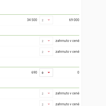
34 500
69 000
2
2
zahrnuto v ceně
2
2
zahrnuto v ceně
2
2
690
0
0
zahrnuto v ceně
2
2
zahrnuto v ceně
2
2