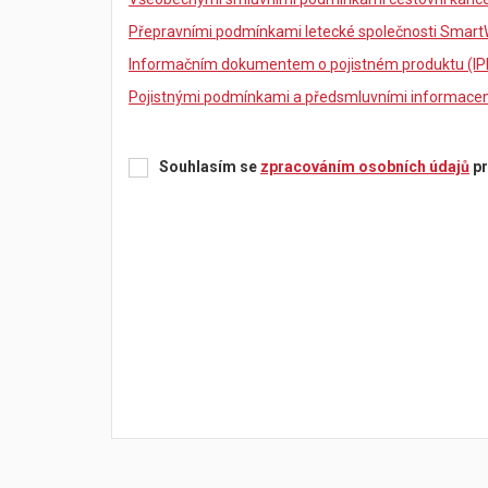
Přepravními podmínkami letecké společnosti Smart
Informačním dokumentem o pojistném produktu (IP
Pojistnými podmínkami a předsmluvními informacemi
Souhlasím se
zpracováním osobních údajů
pr