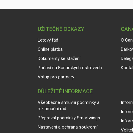
UŽITEČNÉ ODKAZY
CANA
Letový řád
O Can
Online platba
Dárko
Dokumenty ke stažení
Delegá
Počasí na Kanárských ostrovech
Konta
Vstup pro partnery
DŮLEŽITÉ INFORMACE
Všeobecné smluvní podmínky a
Inform
reklamační řád
Infor
Přepravní podmínky Smartwings
Infor
Nastavení a ochrana soukromí
Volite