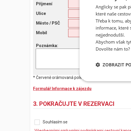
Příjmení
Anglicky se pak p
které naše cestov
Ulice
Třeba k tomu, aby
Město
/ PSČ
informace, které 
Mobil
nejjednodušší.
Abychom však tyt
Poznámka
:
Dovolíte nám to?
ZOBRAZIT P
* Červeně orámovaná pole jsou povinná. Bez jejich vy
Formulář Informace k zájezdu
3. POKRAČUJTE V REZERVACI
Souhlasím se
Všeobecnými smluvními podmínkami cestovní kancel