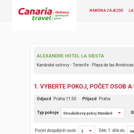
NABÍDKA ZÁJEZDŮ
LA
ALEXANDRE HOTEL LA SIESTA
Kanárské ostrovy - Tenerife - Playa de las Américas
1. VYBERTE POKOJ, POČET OSOB A
Odjezd
Praha 11:50
Příjezd
Praha
Typ pokoje
Dvoulůžkový pokoj Standard
Počet dospělých osob:
Děti:
1. dítě do:
2
ne