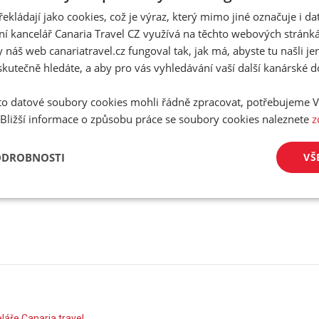
Datum narození
řekládají jako cookies, což je výraz, který mimo jiné označuje i d
ní kancelář Canaria Travel CZ využívá na těchto webových stránk
E-Mail
 náš web canariatravel.cz fungoval tak, jak má, abyste tu našli je
/
skutečně hledáte, a aby pro vás vyhledávání vaší další kanárské 
Telefon
o datové soubory cookies mohli řádně zpracovat, potřebujeme V
 Bližší informace o způsobu práce se soubory cookies naleznete
z
ODROBNOSTI
VŠ
plnění nelze pokračovat v rezervaci!
áře Canaria travel
,