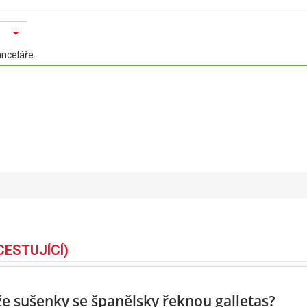
anceláře.
CESTUJÍCÍ)
Pohlaví
Muž
 že sušenky se španělsky řeknou galletas?