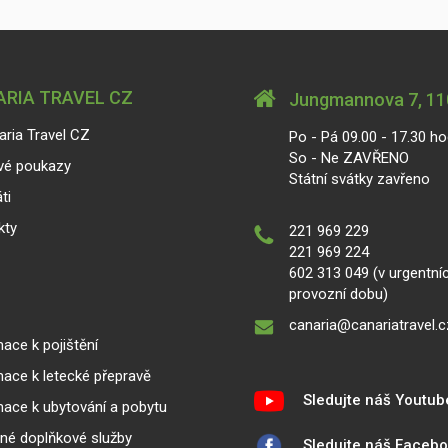
RIA TRAVEL CZ
Jungmannova 7, 110
aria Travel CZ
Po - Pá 09.00 - 17.30 ho
So - Ne ZAVŘENO
vé poukazy
Státní svátky zavřeno
ti
kty
221 969 229
221 969 224
602 313 049 (v urgentní
provozní dobu)
canaria@canariatravel.c
ace k pojištění
mace k letecké přepravě
Sledujte náš Youtub
mace k ubytování a pobytu
lné doplňkové služby
Sledujte náš Faceb