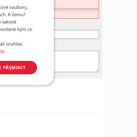
atové soubory,
ách. K čemu?
n takové
dovolené bylo co
áš souhlas.
de.
E PŘIJMOUT