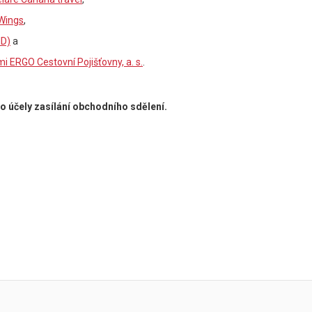
Wings
,
ID)
a
 ERGO Cestovní Pojišťovny, a. s.
.
o účely zasílání obchodního sdělení.