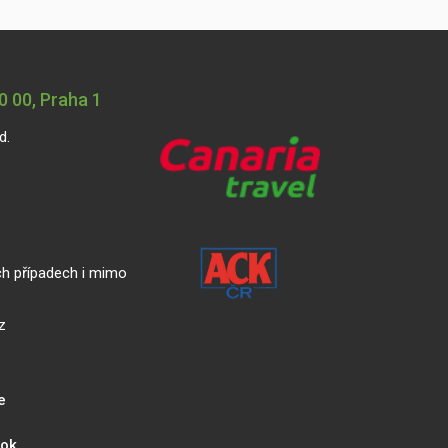
 00, Praha 1
d.
ch případech i mimo
z
e
ook