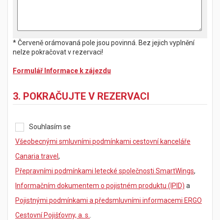
* Červeně orámovaná pole jsou povinná. Bez jejich vyplnění
nelze pokračovat v rezervaci!
Formulář Informace k zájezdu
3. POKRAČUJTE V REZERVACI
Souhlasím se
Všeobecnými smluvními podmínkami cestovní kanceláře
Canaria travel
,
Přepravními podmínkami letecké společnosti SmartWings
,
Informačním dokumentem o pojistném produktu (IPID)
a
Pojistnými podmínkami a předsmluvními informacemi ERGO
Cestovní Pojišťovny, a. s.
.