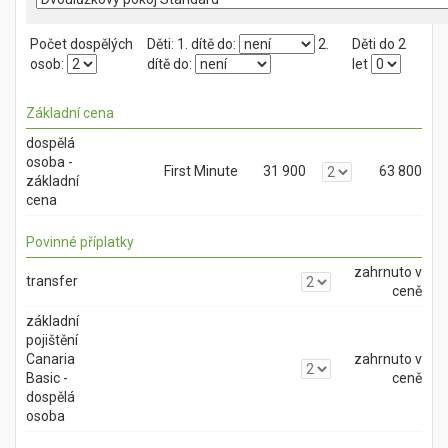
Počet dospělých
Děti:
1. dítě do:
2.
Děti do 2
osob:
dítě do:
let
Základní cena
dospělá
osoba -
First Minute
31 900
63 800
základní
cena
Povinné příplatky
zahrnuto v
transfer
ceně
základní
pojištění
Canaria
zahrnuto v
Basic -
ceně
dospělá
osoba