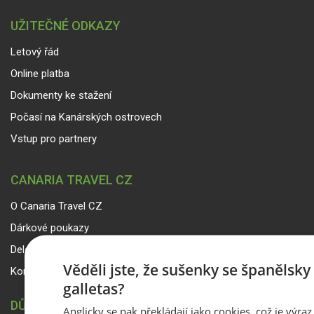
UŽITEČNÉ ODKAZY
Letový řád
Online platba
Dokumenty ke stažení
Počasí na Kanárských ostrovech
Vstup pro partnery
CANARIA TRAVEL CZ
O Canaria Travel CZ
Dárkové poukazy
Delegáti
Věděli jste, že sušenky se španělsk
Kontakty
galletas?
DŮLEŽITÉ INFORMACE
Anglicky se pak překládají jako cookies, což je výraz