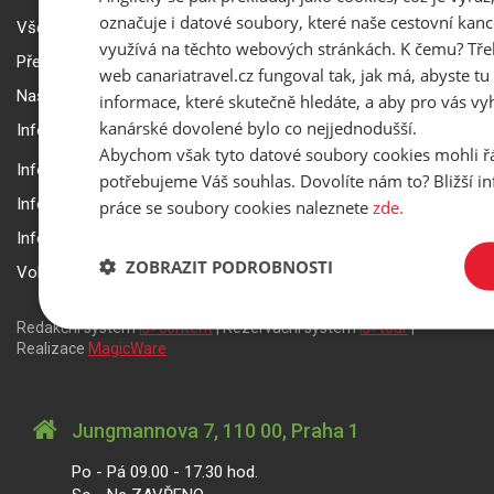
označuje i datové soubory, které naše cestovní kanc
Všeobecné smluvní podmínky a reklamační řád
využívá na těchto webových stránkách. K čemu? Tře
Přepravní podmínky Smartwings
web canariatravel.cz fungoval tak, jak má, abyste tu 
Nastavení a ochrana soukromí
informace, které skutečně hledáte, a aby pro vás vyh
kanárské dovolené bylo co nejjednodušší.
Informace k rezervaci zájezdu
Abychom však tyto datové soubory cookies mohli ř
Informace k pojištění
potřebujeme Váš souhlas. Dovolíte nám to? Bližší 
Informace k letecké přepravě
práce se soubory cookies naleznete
zde.
Informace k ubytování a pobytu
ZOBRAZIT PODROBNOSTI
Volitelné doplňkové služby
Redakční systém
is>content
| Rezervační systém
is>tour
|
Realizace
MagicWare
Jungmannova 7, 110 00, Praha 1
Po - Pá 09.00 - 17.30 hod.