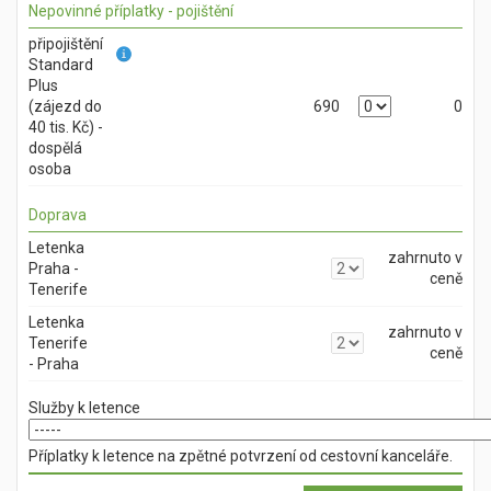
Nepovinné příplatky - pojištění
připojištění
Standard
Plus
(zájezd do
690
0
40 tis. Kč) -
dospělá
osoba
Doprava
Letenka
zahrnuto v
Praha -
ceně
Tenerife
Letenka
zahrnuto v
Tenerife
ceně
- Praha
Služby k letence
Příplatky k letence na zpětné potvrzení od cestovní kanceláře.