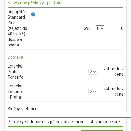
Nepovinné příplatky - pojištění
připojištění
Standard
Plus
(zájezd do
690
0
40 tis. Kč) -
dospělá
osoba
Doprava
Letenka
zahrnuto v
Praha -
ceně
Tenerife
Letenka
zahrnuto v
Tenerife
ceně
- Praha
Služby k letence
Příplatky k letence na zpětné potvrzení od cestovní kanceláře.