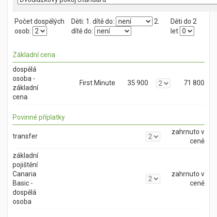
Počet dospělých
Děti:
1. dítě do:
2.
Děti do 2
osob:
dítě do:
let
Základní cena
dospělá
osoba -
First Minute
35 900
71 800
základní
cena
Povinné příplatky
zahrnuto v
transfer
ceně
základní
pojištění
Canaria
zahrnuto v
Basic -
ceně
dospělá
osoba