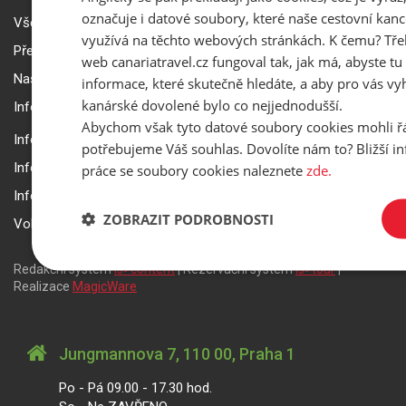
označuje i datové soubory, které naše cestovní kanc
Všeobecné smluvní podmínky a reklamační řád
využívá na těchto webových stránkách. K čemu? Tře
Přepravní podmínky Smartwings
web canariatravel.cz fungoval tak, jak má, abyste tu 
Nastavení a ochrana soukromí
informace, které skutečně hledáte, a aby pro vás vyh
kanárské dovolené bylo co nejjednodušší.
Informace k rezervaci zájezdu
Abychom však tyto datové soubory cookies mohli ř
Informace k pojištění
potřebujeme Váš souhlas. Dovolíte nám to? Bližší 
Informace k letecké přepravě
práce se soubory cookies naleznete
zde.
Informace k ubytování a pobytu
ZOBRAZIT PODROBNOSTI
Volitelné doplňkové služby
Redakční systém
is>content
| Rezervační systém
is>tour
|
Realizace
MagicWare
Jungmannova 7, 110 00, Praha 1
Po - Pá 09.00 - 17.30 hod.