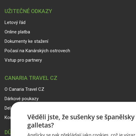
UŽITEČNÉ ODKAZY
Letový řád
Online platba
Dokumenty ke stažení
Počasí na Kanárských ostrovech
Vstup pro partnery
CANARIA TRAVEL CZ
O Canaria Travel CZ
Dárkové poukazy
Delegáti
Věděli jste, že sušenky se španělsk
Kontakty
galletas?
DŮLEŽITÉ INFORMACE
Anglicky se pak překládají jako cookies, což je výraz