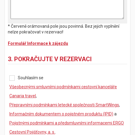
* Červeně orámovaná pole jsou povinná. Bez jejich vyplnění
nelze pokračovat v rezervaci!
Formulář Informace k zájezdu
3. POKRAČUJTE V REZERVACI
Souhlasím se
Všeobecnými smluvními podmínkami cestovní kanceláře
Canaria travel
,
Přepravními podmínkami letecké společnosti SmartWings
,
Informačním dokumentem o pojistném produktu (IPID)
a
Pojistnými podmínkami a předsmluvními informacemi ERGO
Cestovní Pojišťovny, a. s.
.