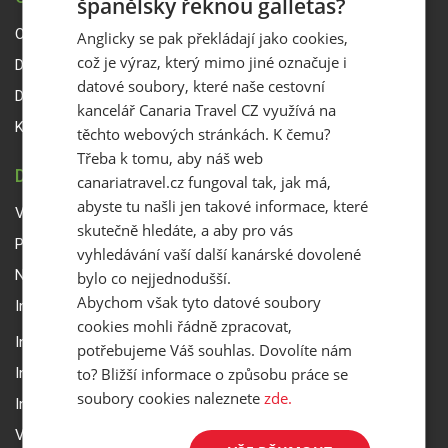
španělsky řeknou galletas?
O Canaria Travel CZ
Anglicky se pak překládají jako cookies,
což je výraz, který mimo jiné označuje i
Dárkové poukazy
datové soubory, které naše cestovní
Delegáti
kancelář Canaria Travel CZ využívá na
Kontakty
těchto webových stránkách. K čemu?
Třeba k tomu, aby náš web
DŮLEŽITÉ INFORMACE
canariatravel.cz fungoval tak, jak má,
abyste tu našli jen takové informace, které
Všeobecné smluvní podmínky a reklamační řád
skutečně hledáte, a aby pro vás
Přepravní podmínky Smartwings
vyhledávání vaší další kanárské dovolené
Nastavení a ochrana soukromí
bylo co nejjednodušší.
Abychom však tyto datové soubory
Informace k rezervaci zájezdu
cookies mohli řádně zpracovat,
Informace k pojištění
potřebujeme Váš souhlas. Dovolíte nám
to? Bližší informace o způsobu práce se
Informace k letecké přepravě
soubory cookies naleznete
zde.
Informace k ubytování a pobytu
Volitelné doplňkové služby