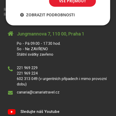
VŠE PŘIJMOUT
Redakční systém
is>content
| Rezervační systém
is>tour
|
ZOBRAZIT PODROBNOSTI
Realizace
MagicWare
Jungmannova 7, 110 00, Praha 1
Po - Pá 09.00 - 17.30 hod.
So - Ne ZAVŘENO
Státní svátky zavřeno
221 969 229
221 969 224
602 313 049 (v urgentních případech i mimo provozní
dobu)
canaria@canariatravel.cz
Sledujte náš Youtube