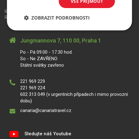
VŠE PŘIJMOUT
Redakční systém
is>content
| Rezervační systém
is>tour
|
ZOBRAZIT PODROBNOSTI
Realizace
MagicWare
Jungmannova 7, 110 00, Praha 1
Po - Pá 09.00 - 17.30 hod.
So - Ne ZAVŘENO
Státní svátky zavřeno
221 969 229
221 969 224
602 313 049 (v urgentních případech i mimo provozní
dobu)
canaria@canariatravel.cz
Sledujte náš Youtube