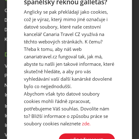
španělsky řeknou galletas?
O Canaria Travel CZ
Anglicky se pak překládají jako cookies,
což je výraz, který mimo jiné označuje i
Dárkové poukazy
datové soubory, které naše cestovní
Delegáti
kancelář Canaria Travel CZ využívá na
Kontakty
těchto webových stránkách. K čemu?
Třeba k tomu, aby náš web
DŮLEŽITÉ INFORMACE
canariatravel.cz fungoval tak, jak má,
abyste tu našli jen takové informace, které
Všeobecné smluvní podmínky a reklamační řád
skutečně hledáte, a aby pro vás
Přepravní podmínky Smartwings
vyhledávání vaší další kanárské dovolené
Nastavení a ochrana soukromí
bylo co nejjednodušší.
Abychom však tyto datové soubory
Informace k rezervaci zájezdu
cookies mohli řádně zpracovat,
Informace k pojištění
potřebujeme Váš souhlas. Dovolíte nám
to? Bližší informace o způsobu práce se
Informace k letecké přepravě
soubory cookies naleznete
zde.
Informace k ubytování a pobytu
Volitelné doplňkové služby