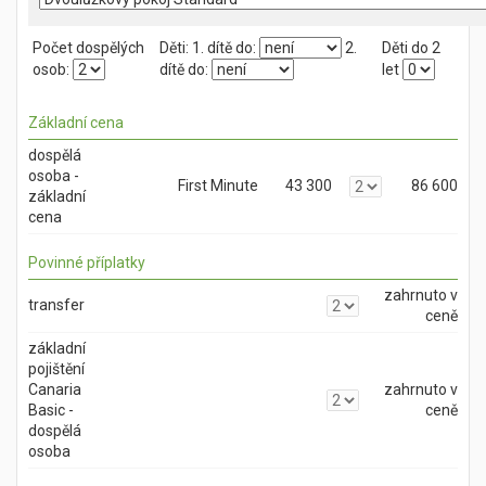
Počet dospělých
Děti:
1. dítě do:
2.
Děti do 2
osob:
dítě do:
let
Základní cena
dospělá
osoba -
First Minute
43 300
86 600
základní
cena
Povinné příplatky
zahrnuto v
transfer
ceně
základní
pojištění
Canaria
zahrnuto v
Basic -
ceně
dospělá
osoba