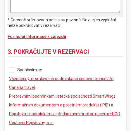
* Červeně orámovaná pole jsou povinná. Bez jejich vyplnění
nelze pokračovat v rezervaci!
Formulář Informace k zájezdu
3. POKRAČUJTE V REZERVACI
Souhlasím se
Všeobecnými smluvními podmínkami cestovní kanceláře
Canaria travel
,
Přepravními podmínkami letecké společnosti SmartWings
,
Informačním dokumentem o pojistném produktu (IPID)
a
Pojistnými podmínkami a předsmluvními informacemi ERGO
Cestovní Pojišťovny, a. s.
.