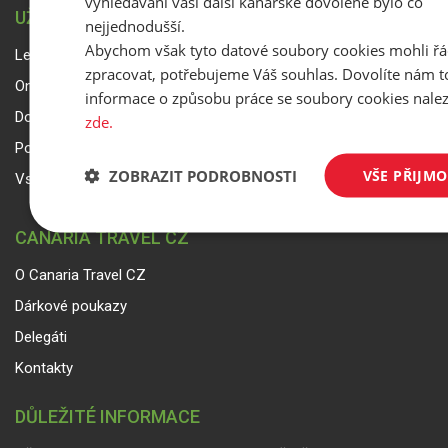
vyhledávání vaší další kanárské dovolené bylo co
UŽITEČNÉ ODKAZY
nejjednodušší.
Abychom však tyto datové soubory cookies mohli ř
Letový řád
zpracovat, potřebujeme Váš souhlas. Dovolíte nám to
Online platba
informace o způsobu práce se soubory cookies nale
Dokumenty ke stažení
zde.
Počasí na Kanárských ostrovech
ZOBRAZIT PODROBNOSTI
VŠE PŘIJM
Vstup pro partnery
CANARIA TRAVEL CZ
O Canaria Travel CZ
Dárkové poukazy
Delegáti
Kontakty
DŮLEŽITÉ INFORMACE