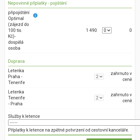
Nepovinné příplatky - pojištění
připojištění
Optimal
(zájezd do
100 tis.
1 490
0
Kč)-
dospělá
osoba
Doprava
Letenka
zahrnuto v
Praha -
ceně
Tenerife
Letenka
zahrnuto v
Tenerife
ceně
- Praha
Služby k letence
Příplatky k letence na zpětné potvrzení od cestovní kanceláře.