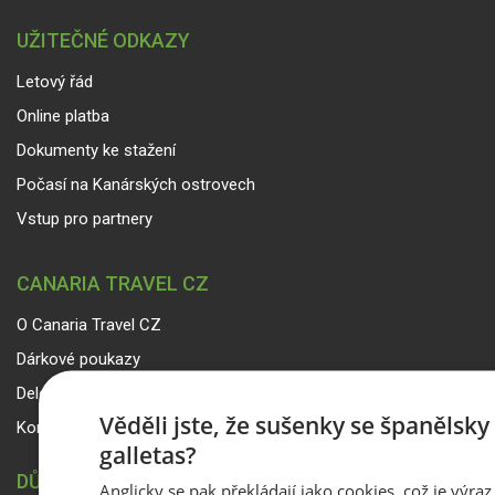
UŽITEČNÉ ODKAZY
Letový řád
Online platba
Dokumenty ke stažení
Počasí na Kanárských ostrovech
Vstup pro partnery
CANARIA TRAVEL CZ
O Canaria Travel CZ
Dárkové poukazy
Delegáti
Věděli jste, že sušenky se španělsk
Kontakty
galletas?
DŮLEŽITÉ INFORMACE
Anglicky se pak překládají jako cookies, což je výraz