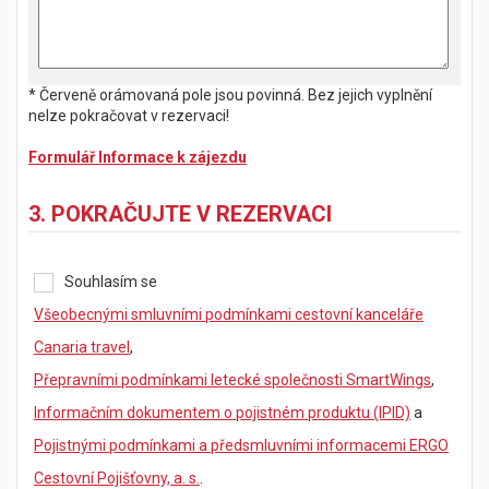
* Červeně orámovaná pole jsou povinná. Bez jejich vyplnění
nelze pokračovat v rezervaci!
Formulář Informace k zájezdu
3. POKRAČUJTE V REZERVACI
Souhlasím se
Všeobecnými smluvními podmínkami cestovní kanceláře
Canaria travel
,
Přepravními podmínkami letecké společnosti SmartWings
,
Informačním dokumentem o pojistném produktu (IPID)
a
Pojistnými podmínkami a předsmluvními informacemi ERGO
Cestovní Pojišťovny, a. s.
.