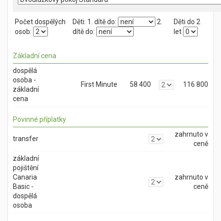
Počet dospělých
Děti:
1. dítě do:
2.
Děti do 2
osob:
dítě do:
let
Základní cena
dospělá
osoba -
First Minute
58 400
116 800
základní
cena
Povinné příplatky
zahrnuto v
transfer
ceně
základní
pojištění
Canaria
zahrnuto v
Basic -
ceně
dospělá
osoba