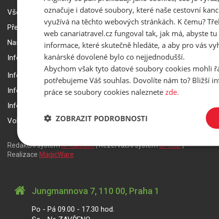
označuje i datové soubory, které naše cestovní kanc
Všeobecné smluvní podmínky a reklamační řád
využívá na těchto webových stránkách. K čemu? Tře
Přepravní podmínky Smartwings
web canariatravel.cz fungoval tak, jak má, abyste tu 
Nastavení a ochrana soukromí
informace, které skutečně hledáte, a aby pro vás vyh
kanárské dovolené bylo co nejjednodušší.
Informace k rezervaci zájezdu
Abychom však tyto datové soubory cookies mohli ř
Informace k pojištění
potřebujeme Váš souhlas. Dovolíte nám to? Bližší 
Informace k letecké přepravě
práce se soubory cookies naleznete
zde.
Informace k ubytování a pobytu
ZOBRAZIT PODROBNOSTI
Volitelné doplňkové služby
Redakční systém
is>content
| Rezervační systém
is>tour
|
Realizace
MagicWare
Jungmannova 7, 110 00, Praha 1
Po - Pá 09.00 - 17.30 hod.