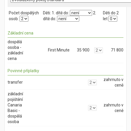
Počet dospělých
Děti:
1. dítě do:
2.
Děti do 2
osob:
dítě do:
let
Základní cena
dospělá
osoba -
First Minute
35 900
71 800
základní
cena
Povinné příplatky
zahrnuto v
transfer
ceně
základní
pojištění
Canaria
zahrnuto v
Basic -
ceně
dospělá
osoba