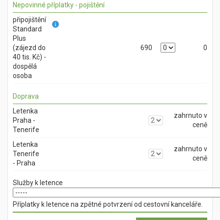
Nepovinné příplatky - pojištění
připojištění
Standard
Plus
(zájezd do
690
0
40 tis. Kč) -
dospělá
osoba
Doprava
Letenka
zahrnuto v
Praha -
ceně
Tenerife
Letenka
zahrnuto v
Tenerife
ceně
- Praha
Služby k letence
Příplatky k letence na zpětné potvrzení od cestovní kanceláře.