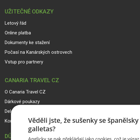
UŽITEČNÉ ODKAZY
Letový řád
Online platba
Dokumenty ke stažení
Počasí na Kanárských ostrovech
Vstup pro partnery
CANARIA TRAVEL CZ
O Canaria Travel CZ
Dárkové poukazy
Delegáti
Věděli jste, že sušenky se španělsk
Kontakty
galletas?
DŮLEŽITÉ INFORMACE
Anglicky se pak překládají jako cookies, což je výraz