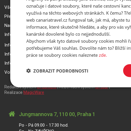
označuje i datové soubory, které naše cestovní kanc
Všeobecné smluvní podmínky a reklamační řád
využívá na těchto webových stránkách. K čemu? Tře
Přepravní podmínky Smartwings
web canariatravel.cz fungoval tak, jak má, abyste tu 
Nastavení a ochrana soukromí
informace, které skutečně hledáte, a aby pro vás vyh
kanárské dovolené bylo co nejjednodušší.
Informace k rezervaci zájezdu
Abychom však tyto datové soubory cookies mohli ř
Informace k pojištění
potřebujeme Váš souhlas. Dovolíte nám to? Bližší 
Informace k letecké přepravě
práce se soubory cookies naleznete
zde.
Informace k ubytování a pobytu
ZOBRAZIT PODROBNOSTI
Volitelné doplňkové služby
Redakční systém
is>content
| Rezervační systém
is>tour
|
Realizace
MagicWare
Jungmannova 7, 110 00, Praha 1
Po - Pá 09.00 - 17.30 hod.