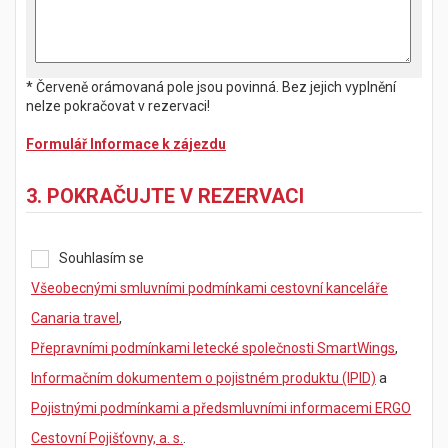
* Červeně orámovaná pole jsou povinná. Bez jejich vyplnění
nelze pokračovat v rezervaci!
Formulář Informace k zájezdu
3. POKRAČUJTE V REZERVACI
Souhlasím se
Všeobecnými smluvními podmínkami cestovní kanceláře
Canaria travel
,
Přepravními podmínkami letecké společnosti SmartWings
,
Informačním dokumentem o pojistném produktu (IPID)
a
Pojistnými podmínkami a předsmluvními informacemi ERGO
Cestovní Pojišťovny, a. s.
.