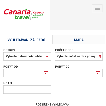
Toggl
navig
VYHLEDÁVÁNÍ ZÁJEZDŮ
MAPA
OSTROV
POČET OSOB
Vyberte
Vyberte ostrov nebo oblast
Vyberte počet osob a pokoj
ostrov
nebo
POBYT OD
POBYT DO
oblast
HOTEL
ROZŠÍRENÉ VYHLEDÁVÁNÍ