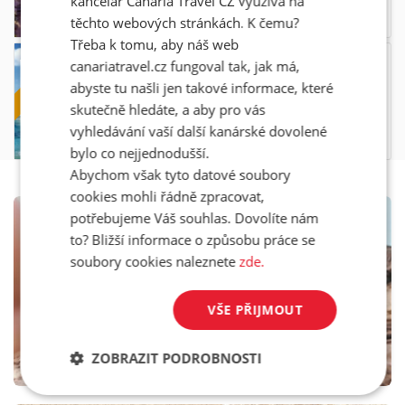
kancelář Canaria Travel CZ využívá na
23.08. - 30.08.2026
29 590,-
all inclusive
těchto webových stránkách. K čemu?
Třeba k tomu, aby náš web
LAST MIN
RIU OLIVA BEACH RESORT
canariatravel.cz fungoval tak, jak má,
abyste tu našli jen takové informace, které
|
Fuerteventura
Corralejo
skutečně hledáte, a aby pro vás
23.08. - 30.08.2026
33 900,-
vyhledávání vaší další kanárské dovolené
31 190,-
all inclusive
bylo co nejjednodušší.
Abychom však tyto datové soubory
cookies mohli řádně zpracovat,
potřebujeme Váš souhlas. Dovolíte nám
INSPIRACE NA CESTY
to? Bližší informace o způsobu práce se
Nový blog #letimnakanary
soubory cookies naleznete
zde.
VŠE PŘIJMOUT
ZOBRAZIT PODROBNOSTI
WWW.LETIMNAKANARY.CZ