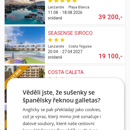
|
Lanzarote
Playa Blanca
11.08. - 18.08.2026
39 200,-
snídaně
SEASENSE SIROCO
|
Lanzarote
Costa Teguise
20.04. - 27.04.2027
19 100,-
snídaně
LAST MIN
COSTA CALETA
|
Fuerteventura
Caleta de Fuste
Věděli jste, že sušenky se
13.08. - 20.08.2026
27 300,-
25 890,-
all inclusive
španělsky řeknou galletas?
Anglicky se pak překládají jako cookies,
LAST MIN
IFA ALTAMARENA
což je výraz, který mimo jiné označuje i
datové soubory, které naše cestovní
|
Fuerteventura
Morro Jable
33 100,-