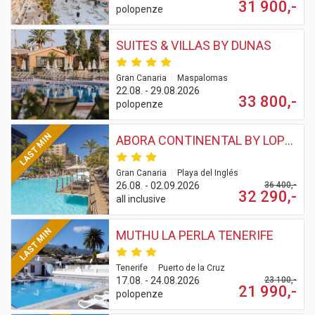
31 900,-
polopenze
SUITES & VILLAS BY DUNAS
|
Gran Canaria
Maspalomas
22.08. - 29.08.2026
33 800,-
polopenze
LAST MIN
ABORA CONTINENTAL BY LOPESAN HOTELS
|
Gran Canaria
Playa del Inglés
26.08. - 02.09.2026
36 400,-
32 290,-
all inclusive
LAST MIN
MUTHU LA PERLA TENERIFE
|
Tenerife
Puerto de la Cruz
17.08. - 24.08.2026
23 100,-
21 990,-
polopenze